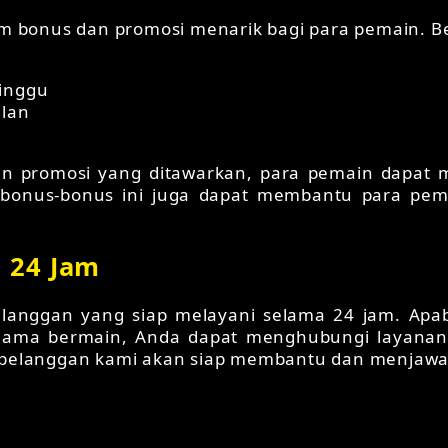
 bonus dan promosi menarik bagi para pemain. Be
minggu
ulan
n promosi yang ditawarkan, para pemain dapat
tu, bonus-bonus ini juga dapat membantu para 
 24 Jam
elanggan yang siap melayani selama 24 jam. Apa
elama bermain, Anda dapat menghubungi layanan 
n pelanggan kami akan siap membantu dan menjawa