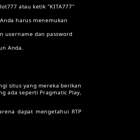
ot777 atau ketik "KITA777"
ni, Anda harus menemukan
an username dan password
kun Anda.
i situs yang mereka berikan
ng ada seperti Pragmatic Play,
karena dapat mengetahui RTP