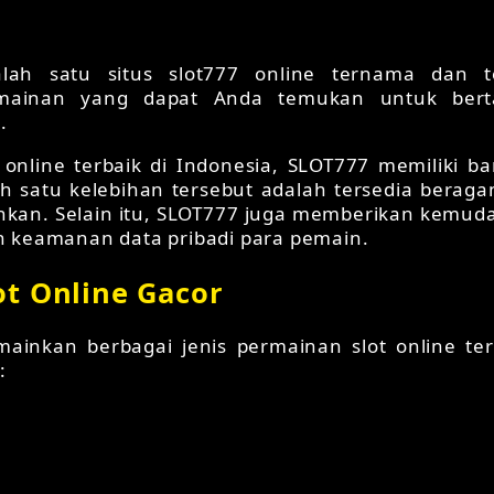
ah satu situs slot777 online ternama dan t
mainan yang dapat Anda temukan untuk bert
.
i online terbaik di Indonesia, SLOT777 memiliki 
lah satu kelebihan tersebut adalah tersedia berag
kan. Selain itu, SLOT777 juga memberikan kemuda
n keamanan data pribadi para pemain.
ot Online Gacor
inkan berbagai jenis permainan slot online terb
: