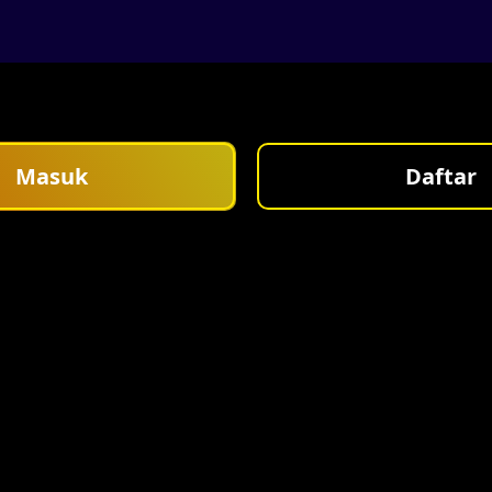
Masuk
Daftar